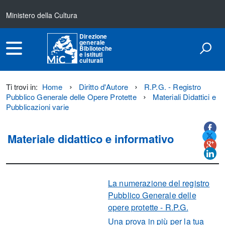
Ministero della Cultura
Direzione
generale
Biblioteche
e istituti
culturali
Ti trovi in:
Home
Diritto d'Autore
R.P.G. - Registro
Pubblico Generale delle Opere Protette
Materiali Didattici e
Pubblicazioni varie
Titolo+CondividiSu
Titolo
CondividiSu
Materiale didattico e informativo
La numerazione del registro
Pubblico Generale delle
opere protette - R.P.G.
Una prova in più per la tua