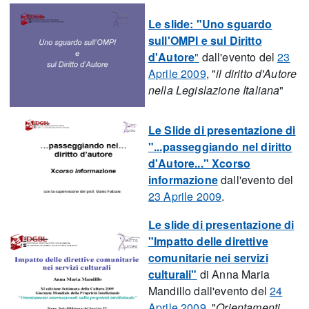
Le slide: "Uno sguardo
sull'OMPI e sul Diritto
d'Autore
"
dall'evento del
23
Aprile 2009
, "
il diritto d'Autore
nella Legislazione Italiana
"
Le Slide di presentazione di
"...passeggiando nel diritto
d'Autore..." Xcorso
informazione
dall'evento del
23 Aprile 2009
.
Le slide di presentazione di
"Impatto delle direttive
comunitarie nei servizi
culturali"
di Anna Maria
Mandillo dall'evento del
24
Aprile 2009
, "
Orientamenti