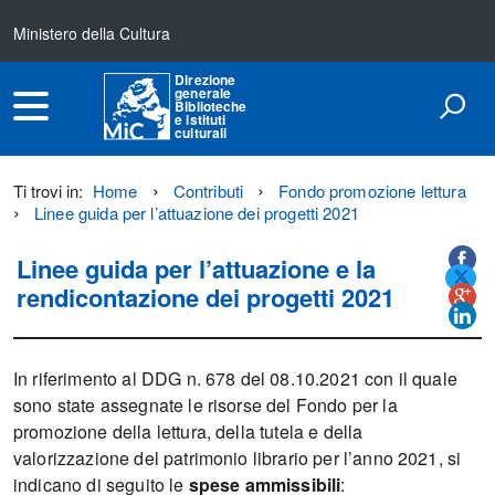
Ministero della Cultura
Direzione
generale
Biblioteche
e istituti
culturali
Ti trovi in:
Home
Contributi
Fondo promozione lettura
Linee guida per l’attuazione dei progetti 2021
Titolo+CondividiSu
Titolo
CondividiSu
Linee guida per l’attuazione e la
rendicontazione dei progetti 2021
In riferimento al DDG n. 678 del 08.10.2021 con il quale
sono state assegnate le risorse del Fondo per la
promozione della lettura, della tutela e della
valorizzazione del patrimonio librario per l’anno 2021, si
indicano di seguito le
spese ammissibili
: