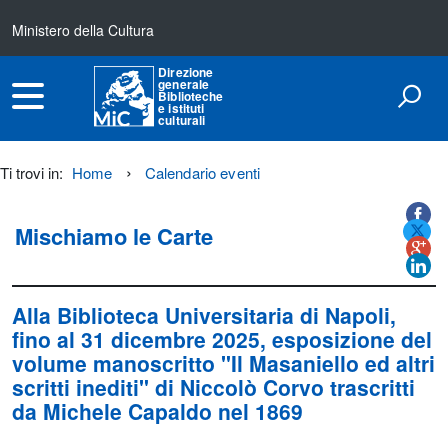
Ministero della Cultura
Direzione
generale
Biblioteche
e istituti
culturali
Ti trovi in:
Home
Calendario eventi
Titolo+CondividiSu
Titolo
CondividiSu
Mischiamo le Carte
Alla Biblioteca Universitaria di
Napoli
,
fino al
31 dicembre 2025
, esposizione del
volume manoscritto "Il Masaniello ed altri
scritti inediti" di Niccolò Corvo trascritti
da Michele Capaldo nel 1869