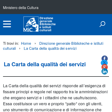
Ministero della Cultura
Direzione
generale
Biblioteche
e istituti
culturali
Ti trovi in:
Home
Direzione generale Biblioteche e istituti
culturali
La Carta della qualità dei servizi
Titolo+CondividiSu
Titolo
CondividiSu
La Carta della qualità dei servizi
La Carta della qualità dei servizi risponde all’esigenza di
fissare principi e regole nel rapporto tra le amministrazioni
che erogano servizi e i cittadini che ne usufruiscono.
Essa costituisce un vero e proprio "patto" con gli utenti,
uno strumento di comunicazione e di informazione che