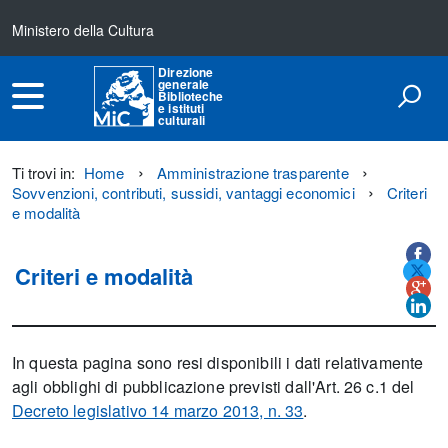
Ministero della Cultura
Direzione
generale
Biblioteche
e istituti
culturali
Ti trovi in:
Home
Amministrazione trasparente
Sovvenzioni, contributi, sussidi, vantaggi economici
Criteri
e modalità
Titolo+CondividiSu
Titolo
CondividiSu
Criteri e modalità
In questa pagina sono resi disponibili i dati relativamente
agli obblighi di pubblicazione previsti dall'Art. 26 c.1 del
Decreto legislativo 14 marzo 2013, n. 33
.