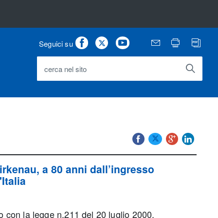
Facebook
Twitter
Youtube
Email
Stampa
PD
Seguici su
cerca nel sito
Birkenau,
a
80 anni dall’ingresso
Italia
ano con la legge n.211 del 20 luglio 2000.