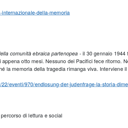
ta-internazionale-della-memoria
il 30 gennaio 1944
della comunità ebraica partenopea -
 di appena otto mesi. Nessuno dei Pacifici fece ritorno. 
ché la memoria della tragedia rimanga viva. Interviene il
it/it/22/eventi/970/endlosung-der-judenfrage-la-storia-d
percorso di lettura e social
-