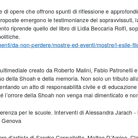
 di opere che offrono spunti di riflessione e approfond
roposte emergono le testimonianze dei sopravvissuti, la 
stimento riprende quello del libro di Lidia Beccaria Rolfi
olitiche.
amenti/da-non-perdere/mostre-ed-eventi/mostre/l-esile-f
 multimediale creato da Roberto Malini, Fabio Patronelli 
o della Shoah e della memoria. Non solo un tributo alla
iventando un atto di responsabilità civile e di educazion
hé l’orrore della Shoah non venga mai dimenticato e non 
erenza per le scuole. Interventi di Alessandra Jarach 
di Genova
bro d'artista di Sandro Cappelletto, Matteo D’Amico, Cl