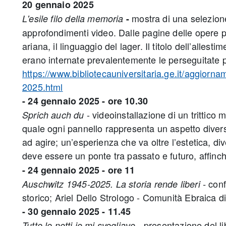
20 gennaio 2025
mostra di una selezione
L'esile filo della memoria
-
approfondimenti video. Dalle pagine delle opere p
ariana, il linguaggio del lager. Il titolo dell’alle
erano internate prevalentemente le perseguitate p
https://www.bibliotecauniversitaria.ge.it/aggiorn
2025.html
- 24 gennaio 2025 - ore 10.30
- videoinstallazione di un trittico
Sprich auch du
quale ogni pannello rappresenta un aspetto divers
ad agire; un’esperienza che va oltre l’estetica, d
deve essere un ponte tra passato e futuro, affinc
- 24 gennaio 2025 - ore 11
conf
Auschwitz 1945-2025. La storia rende liberi -
storico; Ariel Dello Strologo - Comunità Ebraica 
- 30 gennaio 2025 - 11.45
- presentazione del li
Tutte le notti io mi svegliavo