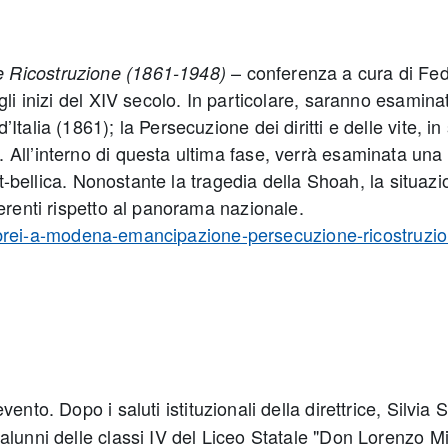
– conferenza a cura di Fe
e Ricostruzione (1861-1948)
i inizi del XIV secolo. In particolare, saranno esaminati
talia (1861); la Persecuzione dei diritti e delle vite, i
All’interno di questa ultima fase, verrà esaminata una p
post-bellica. Nonostante la tragedia della Shoah, la sit
erenti rispetto al panorama nazionale.
gli-ebrei-a-modena-emancipazione-persecuzione-ricostru
vento. Dopo i saluti istituzionali della direttrice, Silvia 
unni delle classi IV del Liceo Statale "Don Lorenzo Mila