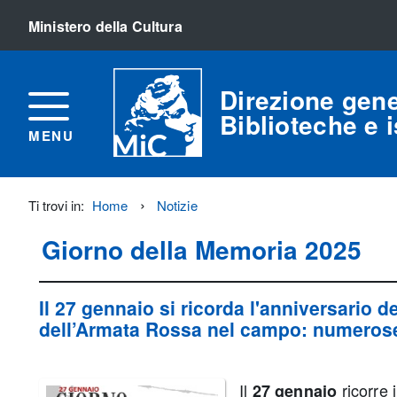
Ministero della Cultura
Direzione gene
Biblioteche e is
MENU
Ti trovi in:
Home
Notizie
Titolo+CondividiSu
Giorno della Memoria 2025
Titolo
CondividiSu
Il
27 gennaio
si ricorda l'anniversario d
dell’Armata Rossa nel campo
: numerose 
Il
ricorre 
27 gennaio