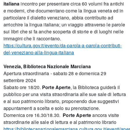
italiana
incontro per presentare circa 60 volumi fra antichi
e moderni, che documentano come la lingua veneta ed in
particolare il dialetto veneziano, abbia contribuito ad
arricchire la lingua italiana; un viaggio attraverso le parole
sui libri che si fa anche scoperta di storie e di luoghi nelle
immagini che li raccontano
.
https://cultura.gov.it/evento/da-parola-a-parola-contributi-
del-veneziano-alla-lingua-italiana
Venezia, Biblioteca Nazionale Marciana
Apertura straordinaria - sabato 28 e domenica 29
settembre 2024
Sabato ore 18/20.
Porte Aperte
, la Biblioteca guiderà il
pubblico per una visita straordinaria alle sue sale di lettura
e al suo patrimonio librario, proponendo due suggestivi
appuntamenti a scelta e solo su prenotazione.
Domenica ore 16.30/18.30.
Porte Aperte
ancora visite
straordinarie alle sale di lettura e al patrimonio librario
https://bibliotecanazionalemarciana.cultura.gov.it/eventi/aper