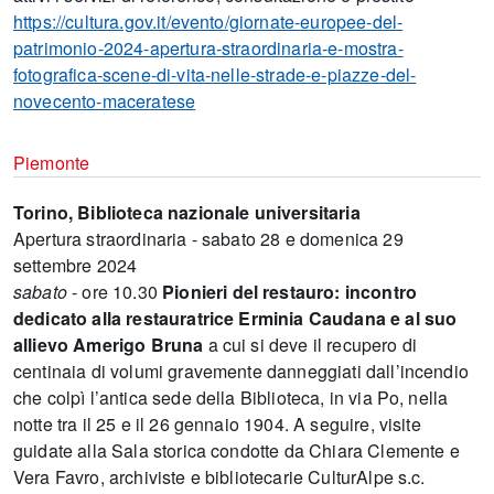
https://cultura.gov.it/evento/giornate-europee-del-
patrimonio-2024-apertura-straordinaria-e-mostra-
fotografica-scene-di-vita-nelle-strade-e-piazze-del-
novecento-maceratese
Piemonte
Torino, Biblioteca nazionale universitaria
Apertura straordinaria - sabato 28 e domenica 29
settembre 2024
sabato
- ore 10.30
Pionieri del restauro: incontro
dedicato alla restauratrice Erminia Caudana e al suo
allievo Amerigo Bruna
a cui si deve il recupero di
centinaia di volumi gravemente danneggiati dall’incendio
che colpì l’antica sede della Biblioteca, in via Po, nella
notte tra il 25 e il 26 gennaio 1904. A seguire, visite
guidate alla Sala storica condotte da Chiara Clemente e
Vera Favro, archiviste e bibliotecarie CulturAlpe s.c.