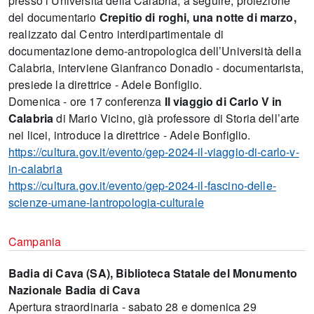
presso l’Università della Calabria; a seguire, proiezione
del documentario
Crepitio di roghi, una notte di marzo,
realizzato dal Centro interdipartimentale di
documentazione demo-antropologica dell’Università della
Calabria, interviene Gianfranco Donadio - documentarista,
presiede la direttrice - Adele Bonfiglio.
Domenica - ore 17 conferenza
Il viaggio di Carlo V in
Calabria
di Mario Vicino, già professore di Storia dell’arte
nei licei, introduce la direttrice - Adele Bonfiglio.
https://cultura.gov.it/evento/gep-2024-il-viaggio-di-carlo-v-
in-calabria
https://cultura.gov.it/evento/gep-2024-il-fascino-delle-
scienze-umane-lantropologia-culturale
Campania
Badia di Cava (SA), Biblioteca Statale del Monumento
Nazionale Badia di Cava
Apertura straordinaria - sabato 28 e domenica 29