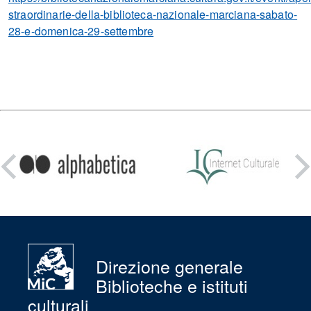
straordinarie-della-biblioteca-nazionale-marciana-sabato-
28-e-domenica-29-settembre
Condividi
su:
Direzione generale
Biblioteche e istituti
culturali