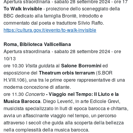
Apertura straordinaria - sabato 28 settembre 2024 - ore 17
To Walk Invisible
- proiezione dello sceneggiato della
BBC dedicato alla famiglia Brontë, introdotto e
commentato dal poeta e traduttore Silvio Raffo.
https://cultura.gov.it/evento/to-walk-invisible
Roma, Biblioteca Vallicelliana
Apertura straordinaria - sabato 28 settembre 2024 - ore
10/13
ore 10.30
Visita guida
ta al
Salone Borromini
ed
esposizione del
Theatrum orbis terrarum
(S.BOR
H.VIII.106), una tra le prime opere rappresentative di una
moderna concezione di atlante.
ore 11.30
Concerto
- Viaggio nel Tempo: Il Liuto e la
Musica Barocca
. Diego Leverić, in arte Edicole Grevi,
musicista specializzato in liuti di epoca barocca e chitarra,
avvia un affascinante viaggio nel tempo, un percorso
attraverso i secoli che guida alla scoperta della bellezza
nella complessità della musica barocca.