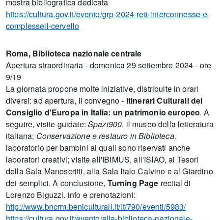
mostra bibliografica dedicata
https://cultura.gov.it/evento/grp-2024-reti-interconnesse-e-
complesseil-cervello
Roma, Biblioteca nazionale centrale
Apertura straordinaria - domenica 29 settembre 2024 - ore
9/19
La giornata propone molte iniziative, distribuite in orari
diversi: ad apertura, il convegno -
Itinerari Culturali del
Consiglio d'Europa in Italia: un patrimonio europeo
. A
seguire, visite guidate:
Spazi900
, il museo della letteratura
italiana;
Conservazione e restauro in Biblioteca,
laboratorio per bambini ai quali sono riservati anche
laboratori creativi; visite all'IBIMUS, all'ISIAO, ai Tesori
della Sala Manoscritti, alla Sala Italo Calvino e al Giardino
dei semplici. A conclusione,
Turning Page
recital di
Lorenzo Biguzzi. info e prenotazioni:
http://www.bncrm.beniculturali.it/it/790/eventi/5983/
https://cultura.gov.it/evento/alla-biblioteca-nazionale-