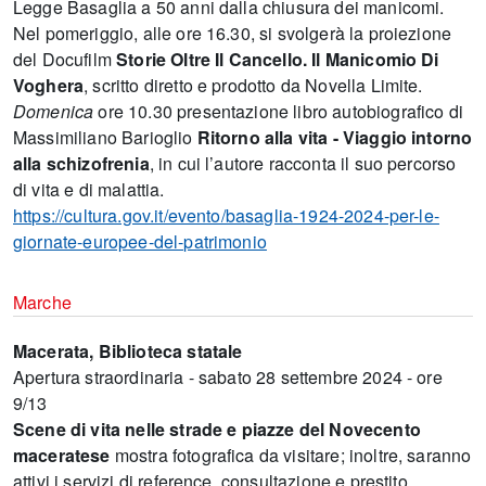
Legge Basaglia a 50 anni dalla chiusura dei manicomi.
Nel pomeriggio, alle ore 16.30, si svolgerà la proiezione
del Docufilm
Storie Oltre Il Cancello. Il Manicomio Di
Voghera
, scritto diretto e prodotto da Novella Limite.
Domenica
ore 10.30 presentazione libro autobiografico di
Massimiliano Barioglio
Ritorno alla vita - Viaggio intorno
alla schizofrenia
, in cui l’autore racconta il suo percorso
di vita e di malattia.
https://cultura.gov.it/evento/basaglia-1924-2024-per-le-
giornate-europee-del-patrimonio
Marche
Macerata, Biblioteca statale
Apertura straordinaria - sabato 28 settembre 2024 - ore
9/13
Scene di vita nelle strade e piazze del Novecento
maceratese
mostra fotografica da visitare; inoltre, saranno
attivi i servizi di reference, consultazione e prestito