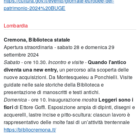
https://cultura.gov.it/evento/giornate-europee-del-
patrimonio-2024%20BUGE
Lombardia
Cremona, Biblioteca statale
Apertura straordinaria - sabato 28 e domenica 29
settembre 2024
Sabato
- ore 10.30.
Incontro e visite
-
Quando l'antico
diventa una new entry,
un percorso alla scoperta delle
nuove acquisizioni. Da Montesqueieu a Ponchielli. Visite
guidate nelle sale storiche della Biblioteca e
presentazione di manoscritti e testi antichi.
Domenica
- ore 10. Inaugurazione
mostra
Leggeri sono i
fiori
di Ettore Goffi. Esposizione ampia di dipinti, disegni e
acquerelli, lastre incise e pitto-scultura: ciascun lavoro è
rappresentativo delle molte fasi di un’attività trentennale
https://bibliocremona.it/