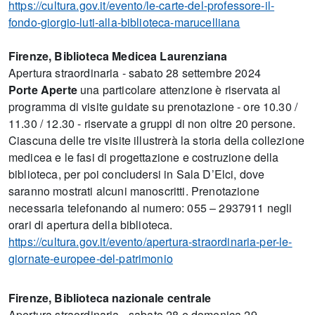
https://cultura.gov.it/evento/le-carte-del-professore-il-
fondo-giorgio-luti-alla-biblioteca-marucelliana
Firenze, Biblioteca Medicea Laurenziana
Apertura straordinaria - sabato 28 settembre 2024
Porte Aperte
una particolare attenzione è riservata al
programma di visite guidate su prenotazione - ore 10.30 /
11.30 / 12.30 - riservate a gruppi di non oltre 20 persone.
Ciascuna delle tre visite illustrerà la storia della collezione
medicea e le fasi di progettazione e costruzione della
biblioteca, per poi concludersi in Sala D’Elci, dove
saranno mostrati alcuni manoscritti. Prenotazione
necessaria telefonando al numero: 055 – 2937911 negli
orari di apertura della biblioteca.
https://cultura.gov.it/evento/apertura-straordinaria-per-le-
giornate-europee-del-patrimonio
Firenze, Biblioteca nazionale centrale
Apertura straordinaria - sabato 28 e domenica 29