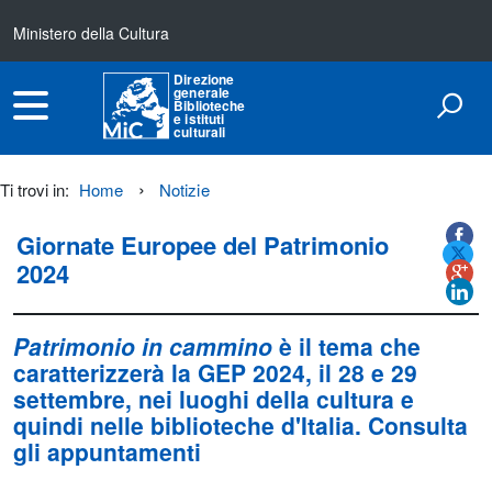
Ministero della Cultura
Direzione
generale
Biblioteche
e istituti
culturali
Ti trovi in:
Home
Notizie
Titolo+CondividiSu
Titolo
CondividiSu
Giornate Europee del Patrimonio
2024
Patrimonio in cammino
è il tema che
caratterizzerà la GEP 2024, il
28 e 29
settembre
, nei luoghi della cultura e
quindi nelle biblioteche d'Italia. Consulta
gli appuntamenti