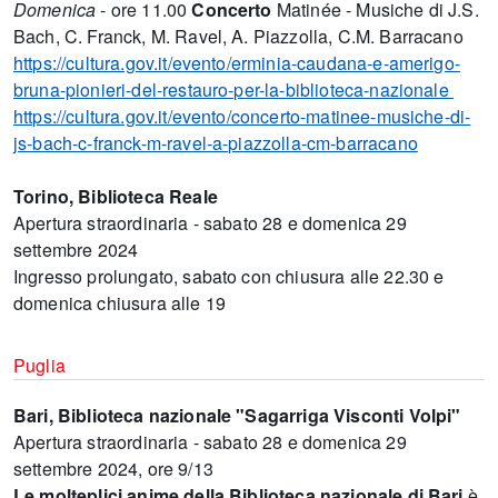
Domenica
- ore 11.00
Concerto
Matinée - Musiche di J.S.
Bach, C. Franck, M. Ravel, A. Piazzolla, C.M. Barracano
https://cultura.gov.it/evento/erminia-caudana-e-amerigo-
bruna-pionieri-del-restauro-per-la-biblioteca-nazionale
https://cultura.gov.it/evento/concerto-matinee-musiche-di-
js-bach-c-franck-m-ravel-a-piazzolla-cm-barracano
Torino, Biblioteca Reale
Apertura straordinaria - sabato 28 e domenica 29
settembre 2024
Ingresso prolungato, sabato con chiusura alle 22.30 e
domenica chiusura alle 19
Puglia
Bari, Biblioteca nazionale "Sagarriga Visconti Volpi"
Apertura straordinaria - sabato 28 e domenica 29
settembre 2024, ore 9/13
Le molteplici anime della Biblioteca nazionale di Bari
è