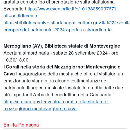
gratuita con obbligo di prenotazione sulla piattaforma
Evenbrite
https://www.eventbrite.it/e/1013805909767?
aff=oddtdtcreator
https://bibliotecauniversitarianapoli.cultura.gov.it/it/22/event
europee-del-patrimonio-2024-apertura-straordinaria
Mercogliano (AV), Biblioteca statale di Montevergine
Apertura straordinaria - sabato 28 settembre 2024 - ore
10.30/13.00
I Corali nella storia del Mezzogiorno: Montevergine e
Cava
inaugurazione della mostra che offre ai visitatori un
emozionante viaggio tra alcune testimonianze del
patrimonio liturgico-musicale lasciate in eredità dalle due
più importanti Abbazie benedettine della Campania.
https://cultura.gov.it/evento/i-corali-nella-storia-del-
mezzogiorno-montevergine-e-cava
Emilia-Romagna