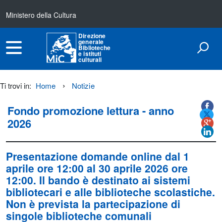
Ministero della Cultura
Direzione
generale
Biblioteche
e istituti
culturali
Ti trovi in:
Home
Notizie
Titolo+CondividiSu
Titolo
CondividiSu
Fondo promozione lettura - anno
2026
Presentazione domande online
dal 1
aprile ore 12:00 al 30 aprile 2026 ore
12:00
. Il bando è destinato ai sistemi
bibliotecari e alle biblioteche scolastiche.
Non è prevista la partecipazione di
singole biblioteche comunali