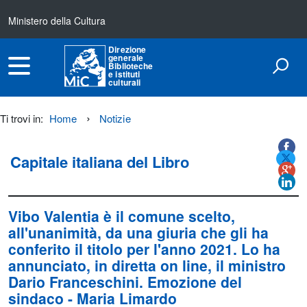
Ministero della Cultura
Direzione
generale
Biblioteche
e istituti
culturali
Ti trovi in:
Home
Notizie
Titolo+CondividiSu
Titolo
CondividiSu
Capitale italiana del Libro
Vibo Valentia è il comune scelto,
all'unanimità, da una giuria che gli ha
conferito il titolo per l'anno 2021. Lo ha
annunciato, in diretta on line, il ministro
Dario Franceschini. Emozione del
sindaco - Maria Limardo