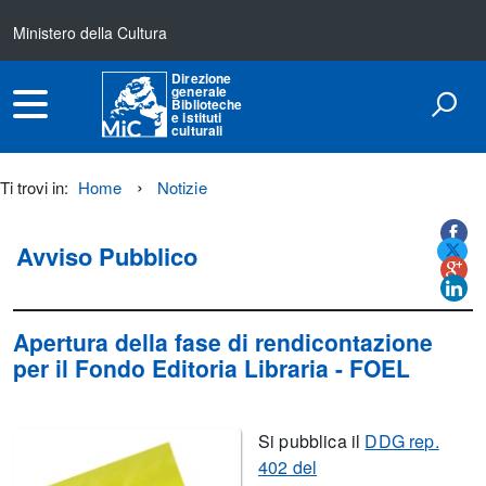
Ministero della Cultura
Direzione
generale
Biblioteche
e istituti
culturali
Ti trovi in:
Home
Notizie
Titolo+CondividiSu
Titolo
CondividiSu
Avviso Pubblico
Apertura della fase di rendicontazione
per il Fondo Editoria Libraria - FOEL
Si pubblica il
DDG rep.
402 del