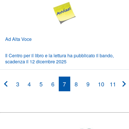
Ad Alta Voce
Il Centro per il libro e la lettura ha pubblicato il bando,
scadenza il 12 dicembre 2025
3
4
5
6
7
8
9
10
11
???
pagination.previous???
??
pa
Condividi