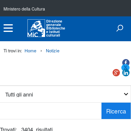
Ministero della Cultura
Direzione
generale
Biblioteche
e istituti
culturali
Ti trovi in:
Home
Notizie
Titolo+CondividiSu
Titolo
CondividiSu
Anno
Ricerca
Trovati: 3404 risultati
È