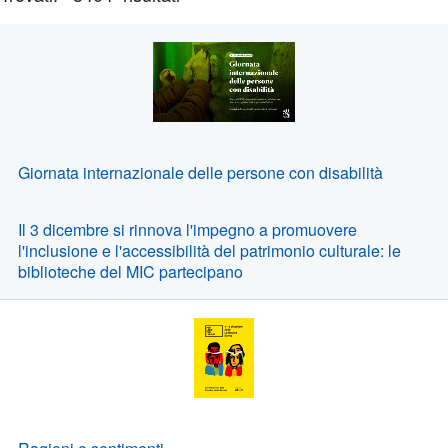
necessario
Risultati
correggere
alcuni
errori
prima
di
poter
Giornata internazionale delle persone con disabilità
inviare
il
Il 3 dicembre si rinnova l'impegno a promuovere
form
l'inclusione e l'accessibilità del patrimonio culturale: le
biblioteche del MIC partecipano