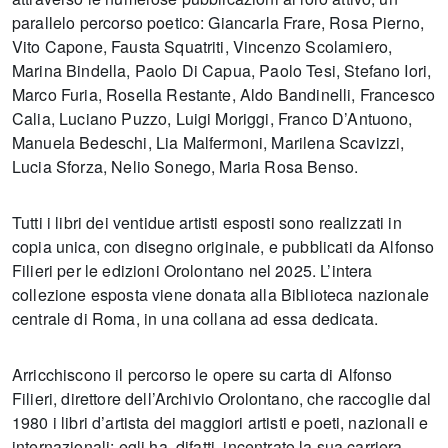
parallelo percorso poetico: Giancarla Frare, Rosa Pierno,
Vito Capone, Fausta Squatriti, Vincenzo Scolamiero,
Marina Bindella, Paolo Di Capua, Paolo Tesi, Stefano Iori,
Marco Furia, Rosella Restante, Aldo Bandinelli, Francesco
Calia, Luciano Puzzo, Luigi Moriggi, Franco D’Antuono,
Manuela Bedeschi, Lia Malfermoni, Marilena Scavizzi,
Lucia Sforza, Nelio Sonego, Maria Rosa Benso.
Tutti i libri dei ventidue artisti esposti sono realizzati in
copia unica, con disegno originale, e pubblicati da Alfonso
Filieri per le edizioni Orolontano nel 2025. L’intera
collezione esposta viene donata alla Biblioteca nazionale
centrale di Roma, in una collana ad essa dedicata.
Arricchiscono il percorso le opere su carta di Alfonso
Filieri, direttore dell’Archivio Orolontano, che raccoglie dal
1980 i libri d’artista dei maggiori artisti e poeti, nazionali e
internazionali: egli ha, difatti, incentrato la sua carriera