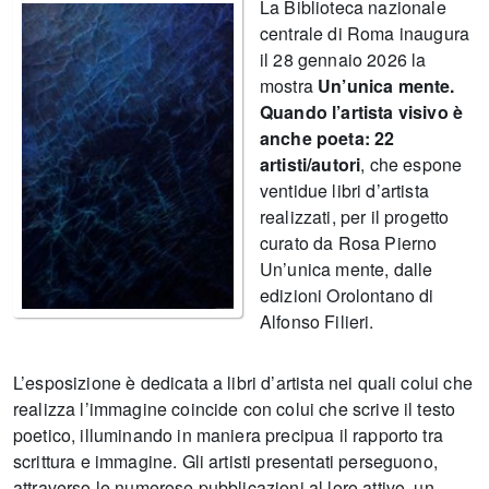
La Biblioteca nazionale
centrale di Roma inaugura
il 28 gennaio 2026 la
mostra
Un’unica mente.
Quando l’artista visivo è
anche poeta: 22
artisti/autori
, che espone
ventidue libri d’artista
realizzati, per il progetto
curato da Rosa Pierno
Un’unica mente, dalle
edizioni Orolontano di
Alfonso Filieri.
L’esposizione è dedicata a libri d’artista nei quali colui che
realizza l’immagine coincide con colui che scrive il testo
poetico, illuminando in maniera precipua il rapporto tra
scrittura e immagine. Gli artisti presentati perseguono,
attraverso le numerose pubblicazioni al loro attivo, un