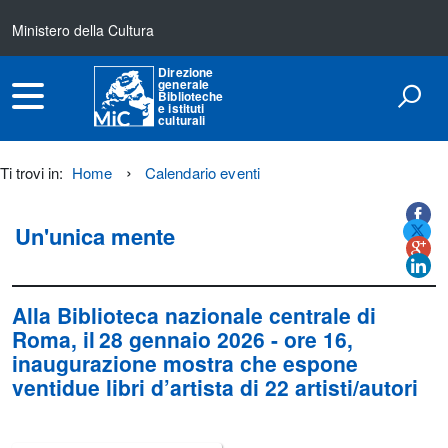
Ministero della Cultura
Direzione
generale
Biblioteche
e istituti
culturali
Ti trovi in:
Home
Calendario eventi
Titolo+CondividiSu
Titolo
CondividiSu
Un'unica mente
Alla Biblioteca nazionale centrale di
Roma
, il
28 gennaio 2026
- ore 16,
inaugurazione mostra che espone
ventidue libri d’artista di 22 artisti/autori