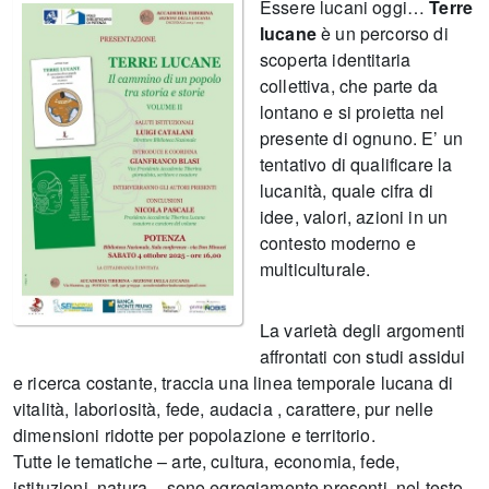
Essere lucani oggi…
Terre
lucane
è un percorso di
scoperta identitaria
collettiva, che parte da
lontano e si proietta nel
presente di ognuno. E’ un
tentativo di qualificare la
lucanità, quale cifra di
idee, valori, azioni in un
contesto moderno e
multiculturale.
La varietà degli argomenti
affrontati con studi assidui
e ricerca costante, traccia una linea temporale lucana di
vitalità, laboriosità, fede, audacia , carattere, pur nelle
dimensioni ridotte per popolazione e territorio.
Tutte le tematiche – arte, cultura, economia, fede,
istituzioni, natura – sono egregiamente presenti, nel testo,