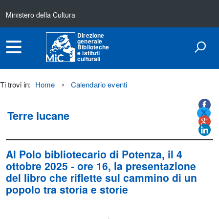
Ministero della Cultura
Direzione
generale
Biblioteche
e istituti
culturali
Ti trovi in:
Home
Calendario eventi
Titolo+CondividiSu
Titolo
CondividiSu
Terre lucane
Al Polo bibliotecario di
Potenza
, il
4
ottobre 2025
- ore 16, la presentazione
del libro che riflette sul cammino di un
popolo tra storia e storie