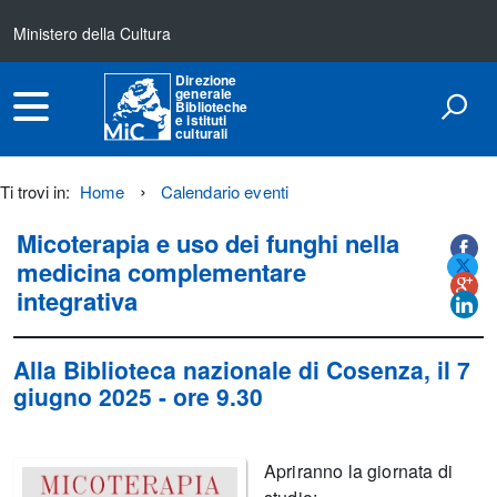
Ministero della Cultura
Direzione
generale
Biblioteche
e istituti
culturali
Ti trovi in:
Home
Calendario eventi
Titolo+CondividiSu
Micoterapia e uso dei funghi nella
Titolo
CondividiSu
medicina complementare
integrativa
Alla Biblioteca nazionale di
Cosenza
, il
7
giugno 2025
- ore 9.30
Apriranno la giornata di