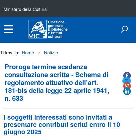
Ministero della Cultura
Direzione
generale
Biblioteche
e istituti
culturali
Ti trovi in:
Home
Notizie
Titolo+CondividiSu
Proroga termine scadenza
Titolo
CondividiSu
consultazione scritta - Schema di
regolamento attuativo dell’art.
181-bis della legge 22 aprile 1941,
n. 633
I soggetti interessati sono invitati a
presentare contributi scritti entro il
10
giugno 2025