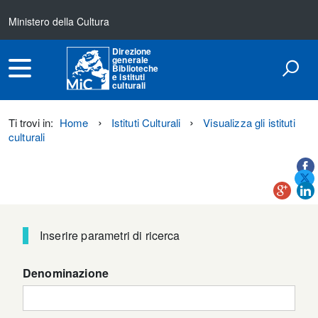
Ministero della Cultura
Direzione
generale
Biblioteche
e istituti
culturali
Ti trovi in:
Home
Istituti Culturali
Visualizza gli istituti
culturali
Titolo+CondividiSu
Titolo
CondividiSu
Inserire parametri di ricerca
Denominazione