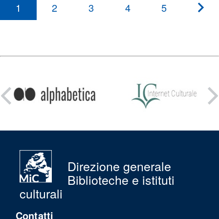
1
2
3
4
5
???
pag
Condividi
su:
Direzione generale
Biblioteche e istituti
culturali
Contatti