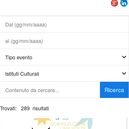
Dal
(gg/mm/aaaa)
al
(gg/mm/aaaa)
Tipo
evento
Tipo
Istituto
Ricerca
Contenuto
da
cercare...
Trovati: 289 risultati
È
necessario
correggere