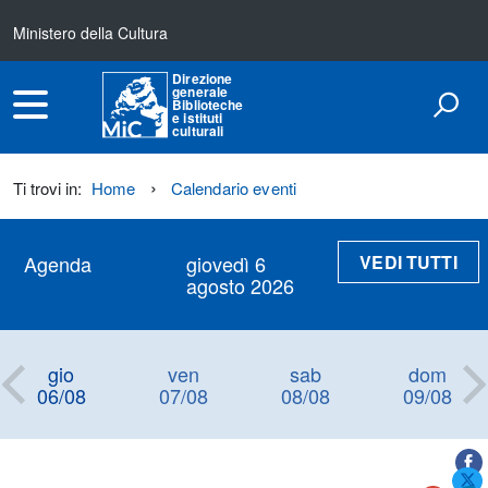
Ministero della Cultura
Direzione
generale
Biblioteche
e istituti
culturali
Ti trovi in:
Home
Calendario eventi
VEDI TUTTI
Agenda
giovedì 6
agosto 2026
gio
ven
sab
dom
06/08
07/08
08/08
09/08
Titolo+CondividiSu
Titolo
CondividiSu