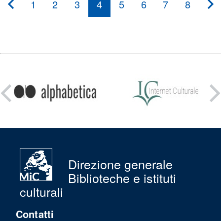
1
2
3
4
5
6
7
8
???
pagination.previous???
??
pa
Condividi
su:
Direzione generale
Biblioteche e istituti
culturali
Contatti