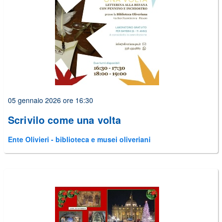
alcuni
errori
prima
di
poter
inviare
il
form
05 gennaio 2026 ore 16:30
Scrivilo come una volta
Ente Olivieri - biblioteca e musei oliveriani