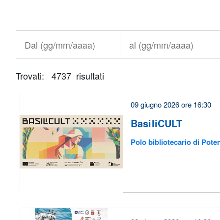
Titolo+CondividiSu
Titolo
CondividiSu
Dal
al
(gg/mm/aaaa)
(gg/mm/aaaa)
Trovati: 4737 risultati
È
necessario
correggere
09 giugno 2026 ore 16:30
alcuni
BasiliCULT
errori
Polo bibliotecario di Pote
prima
di
poter
inviare
il
form