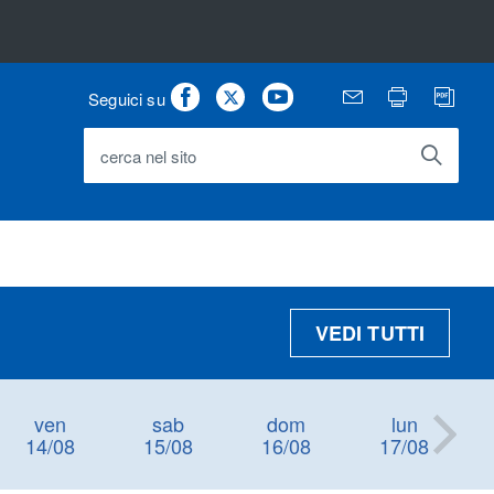
Facebook
Twitter
Youtube
Email
Stampa
PD
Seguici su
cerca nel sito
VEDI TUTTI
ven
sab
dom
lun
14/08
15/08
16/08
17/08