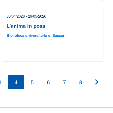
30/04/2026 - 29/05/2026
L'anima in posa
Biblioteca universitaria di Sassari
3
4
5
6
7
8
???
paginat