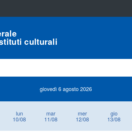
rale
tituti culturali
giovedì 6 agosto 2026
lun
mar
mer
gio
10/08
11/08
12/08
13/08