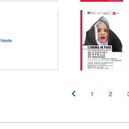
Trieste
1
2
???
pagination.previous???