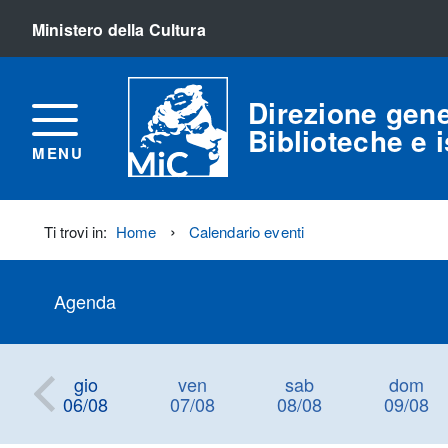
Ministero della Cultura
Direzione gene
Biblioteche e is
MENU
Ti trovi in:
Home
Calendario eventi
Agenda
gio
ven
sab
dom
06/08
07/08
08/08
09/08