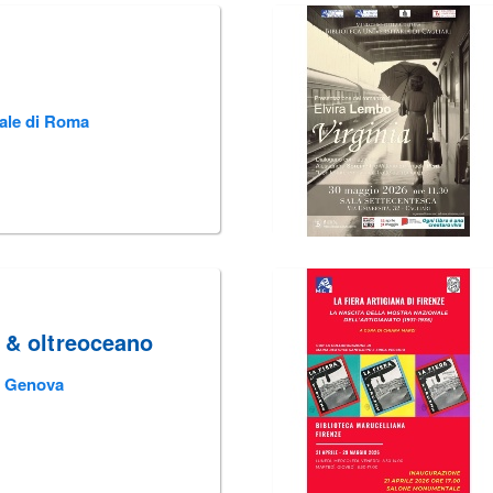
rale di Roma
e & oltreoceano
ìi Genova