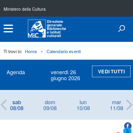
Ministero della Cultura
Direzione
generale
Biblioteche
e istituti
culturali
Ti trovi in:
Home
Calendario eventi
VEDI TUTTI
Agenda
venerdì 26
giugno 2026
sab
dom
lun
mar
08/08
09/08
10/08
11/08
Titolo+CondividiSu
Titolo
CondividiSu