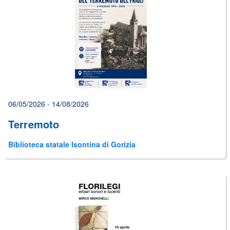
alcuni
errori
prima
di
poter
inviare
il
form
06/05/2026 - 14/08/2026
Terremoto
Biblioteca statale Isontina di Gorizia