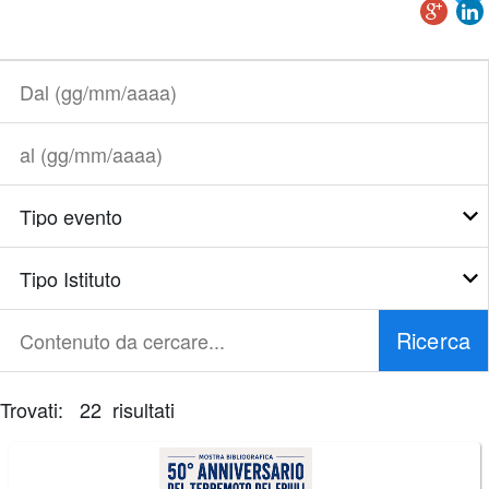
Dal
(gg/mm/aaaa)
al
(gg/mm/aaaa)
Tipo
evento
Tipo
Istituto
Ricerca
Contenuto
da
cercare...
Trovati: 22 risultati
È
necessario
correggere