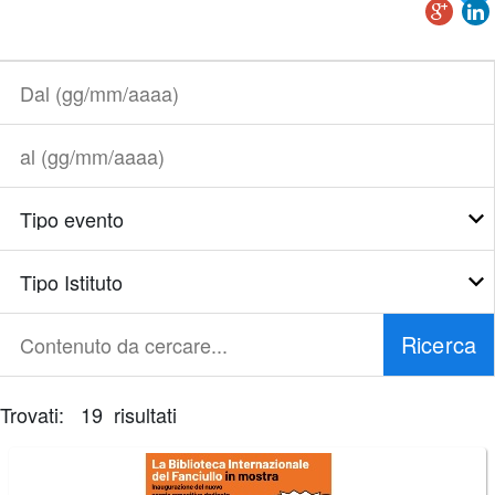
Dal
(gg/mm/aaaa)
al
(gg/mm/aaaa)
Tipo
evento
Tipo
Istituto
Ricerca
Contenuto
da
cercare...
Trovati: 19 risultati
È
necessario
correggere