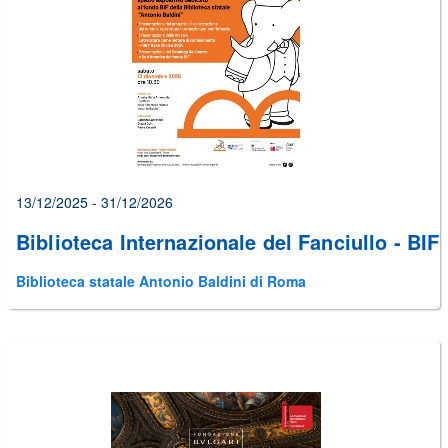
alcuni
errori
prima
di
poter
inviare
il
form
13/12/2025 - 31/12/2026
Biblioteca Internazionale del Fanciullo - BIF
Biblioteca statale Antonio Baldini di Roma