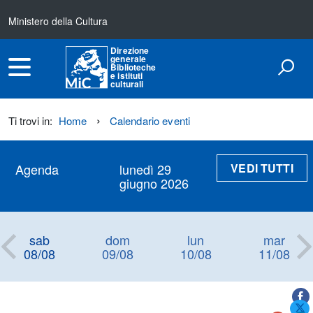
Ministero della Cultura
Direzione
generale
Biblioteche
e istituti
culturali
Ti trovi in:
Home
Calendario eventi
VEDI TUTTI
Agenda
lunedì 29
giugno 2026
sab
dom
lun
mar
08/08
09/08
10/08
11/08
Titolo+CondividiSu
Titolo
CondividiSu