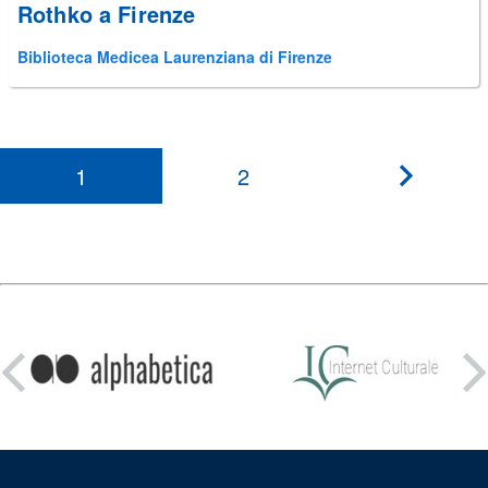
Rothko a Firenze
Biblioteca Medicea Laurenziana di Firenze
1
2
???
paginati
Condividi
su: