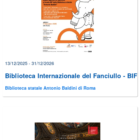
alcuni
errori
prima
di
poter
inviare
il
form
13/12/2025 - 31/12/2026
Biblioteca Internazionale del Fanciullo - BIF
Biblioteca statale Antonio Baldini di Roma