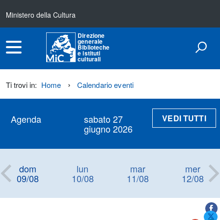
Ministero della Cultura
Direzione
generale
Biblioteche
e istituti
culturali
Ti trovi in:
Home
Calendario eventi
VEDI TUTTI
Agenda
sabato 27
giugno 2026
dom
lun
mar
mer
09/08
10/08
11/08
12/08
Titolo+CondividiSu
Titolo
CondividiSu