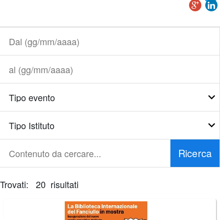
Dal
(gg/mm/aaaa)
al
(gg/mm/aaaa)
Tipo
evento
Tipo
Istituto
Ricerca
Contenuto
da
cercare...
Trovati: 20 risultati
È
necessario
correggere