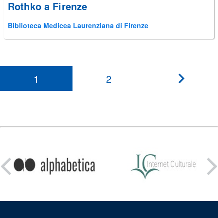
Rothko a Firenze
Biblioteca Medicea Laurenziana di Firenze
1
2
???
paginati
Condividi
su: