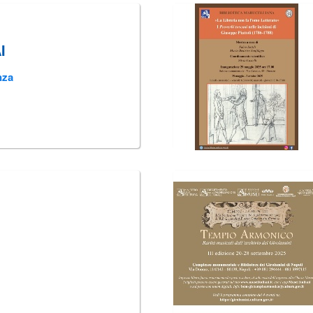
I
nza