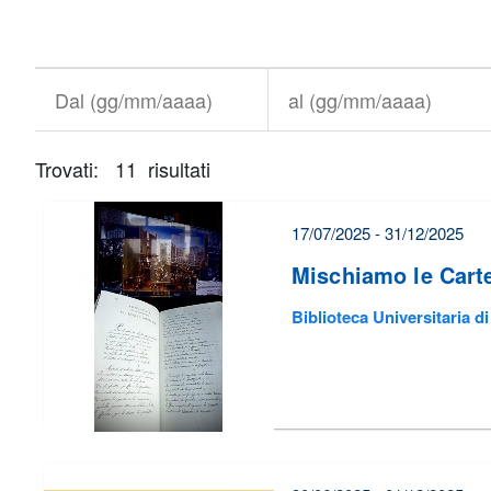
Titolo+CondividiSu
Titolo
CondividiSu
Dal
al
(gg/mm/aaaa)
(gg/mm/aaaa)
Trovati: 11 risultati
È
necessario
correggere
17/07/2025 - 31/12/2025
alcuni
Mischiamo le Cart
errori
Biblioteca Universitaria di
prima
di
poter
inviare
il
form