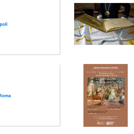
poli
i Roma