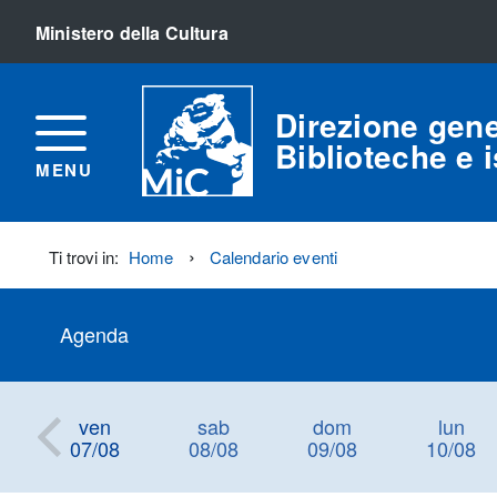
Ministero della Cultura
Direzione gene
Biblioteche e is
MENU
Ti trovi in:
Home
Calendario eventi
Agenda
ven
sab
dom
lun
07/08
08/08
09/08
10/08