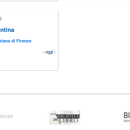
0
ntina
ziana di Firenze
- oggi -