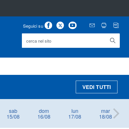
Facebook
Twitter
Youtube
Email
Stampa
PD
Seguici su
cerca nel sito
VEDI TUTTI
sab
dom
lun
mar
15/08
16/08
17/08
18/08