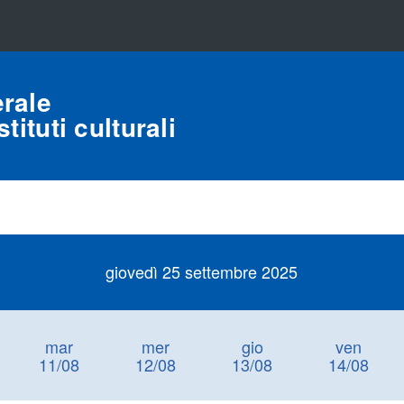
rale
tituti culturali
giovedì 25 settembre 2025
mar
mer
gio
ven
11/08
12/08
13/08
14/08