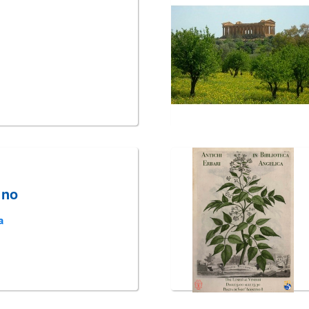
ino
a