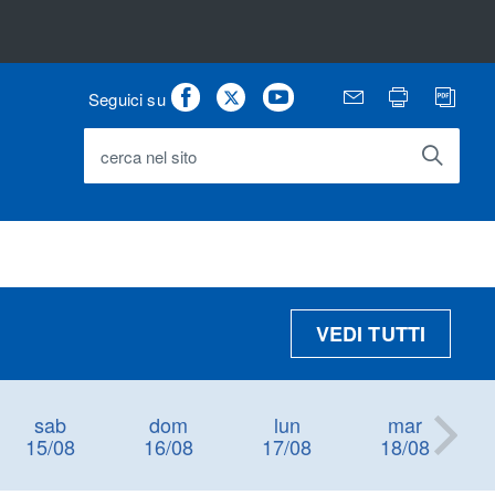
Facebook
Twitter
Youtube
Email
Stampa
PD
Seguici su
cerca nel sito
VEDI TUTTI
sab
dom
lun
mar
15/08
16/08
17/08
18/08