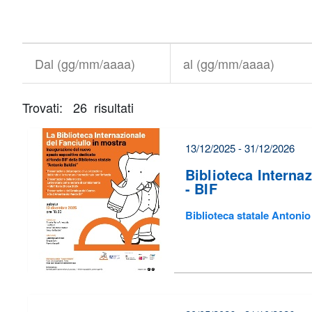
Titolo+CondividiSu
Titolo
CondividiSu
Dal
al
(gg/mm/aaaa)
(gg/mm/aaaa)
Trovati: 26 risultati
È
necessario
correggere
13/12/2025 - 31/12/2026
alcuni
Biblioteca Internaz
errori
- BIF
prima
Biblioteca statale Antoni
di
poter
inviare
il
form