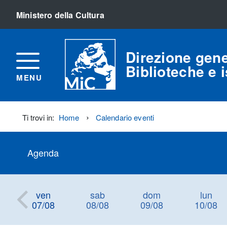
Ministero della Cultura
Direzione gene
Biblioteche e is
MENU
Ti trovi in:
Home
Calendario eventi
Agenda
ven
sab
dom
lun
07/08
08/08
09/08
10/08