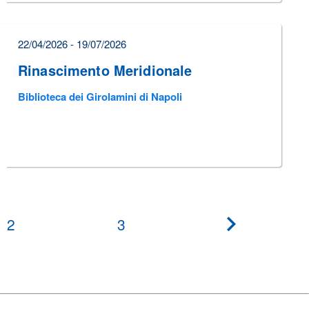
22/04/2026 - 19/07/2026
Rinascimento Meridionale
Biblioteca dei Girolamini di Napoli
2
3
???
pagination.ne