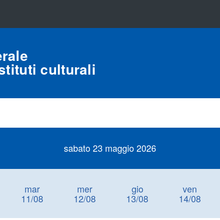
rale
tituti culturali
sabato 23 maggio 2026
mar
mer
gio
ven
11/08
12/08
13/08
14/08