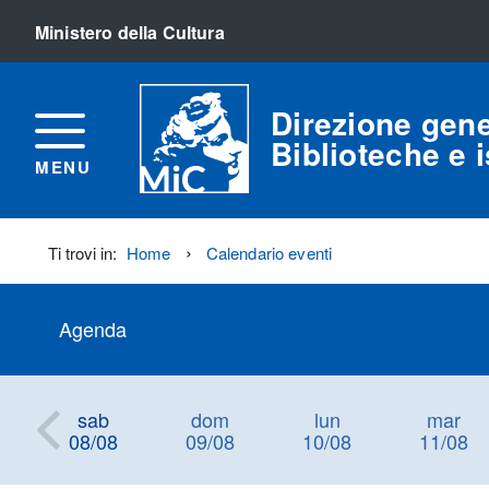
Ministero della Cultura
Direzione gene
Biblioteche e is
MENU
Ti trovi in:
Home
Calendario eventi
Agenda
sab
dom
lun
mar
08/08
09/08
10/08
11/08