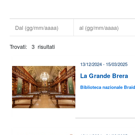
Titolo+CondividiSu
Titolo
CondividiSu
Dal
al
(gg/mm/aaaa)
(gg/mm/aaaa)
Trovati: 3 risultati
È
necessario
correggere
13/12/2024 - 15/03/2025
alcuni
La Grande Brera
errori
Biblioteca nazionale Brai
prima
di
poter
inviare
il
form