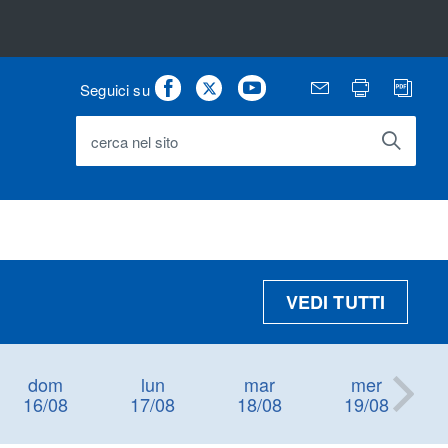
Facebook
Twitter
Youtube
Email
Stampa
PD
Seguici su
cerca nel sito
VEDI TUTTI
dom
lun
mar
mer
16/08
17/08
18/08
19/08