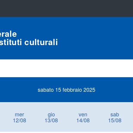
rale
tituti culturali
sabato 15 febbraio 2025
mer
gio
ven
sab
12/08
13/08
14/08
15/08