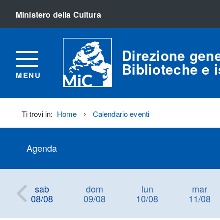
Ministero della Cultura
Direzione gene
Biblioteche e is
MENU
Ti trovi in:
Home
Calendario eventi
Agenda
sab
dom
lun
mar
08/08
09/08
10/08
11/08