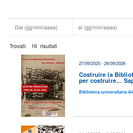
Titolo+CondividiSu
Titolo
CondividiSu
Dal
al
(gg/mm/aaaa)
(gg/mm/aaaa)
Trovati: 16 risultati
È
necessario
correggere
27/09/2025 - 26/09/2026
alcuni
Costruire la Bibli
errori
per costruire… Sa
prima
Biblioteca universitaria 
di
poter
inviare
il
form