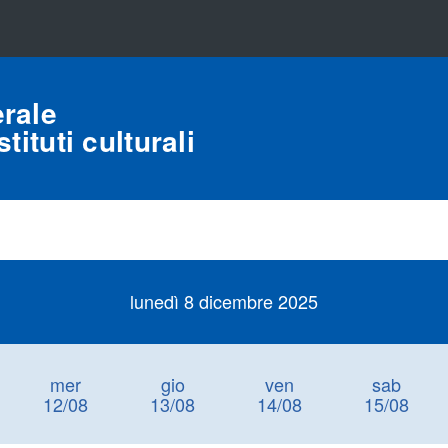
rale
tituti culturali
lunedì 8 dicembre 2025
mer
gio
ven
sab
12/08
13/08
14/08
15/08