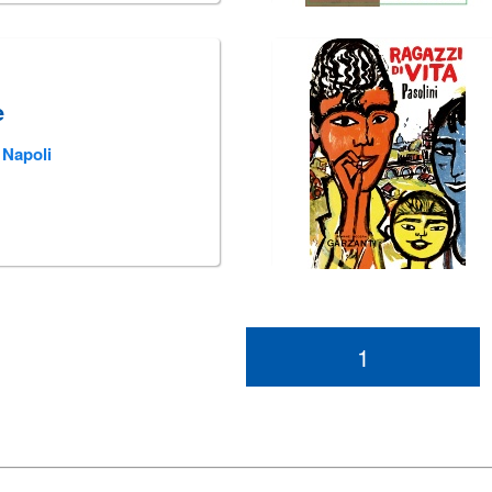
e
 Napoli
1