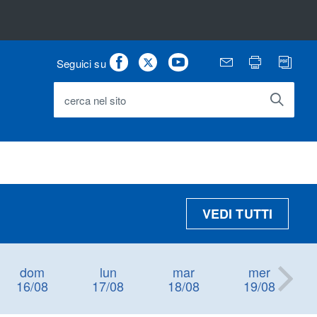
Facebook
Twitter
Youtube
Email
Stampa
PD
Seguici su
cerca nel sito
VEDI TUTTI
dom
lun
mar
mer
16/08
17/08
18/08
19/08