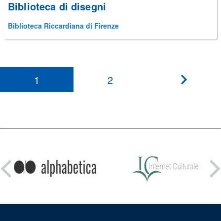
Biblioteca di disegni
Biblioteca Riccardiana di Firenze
1
2
???
paginati
Condividi
su: