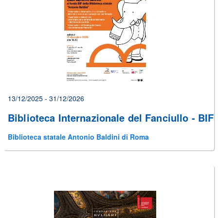
alcuni
errori
prima
di
poter
inviare
il
form
13/12/2025 - 31/12/2026
Biblioteca Internazionale del Fanciullo - BIF
Biblioteca statale Antonio Baldini di Roma