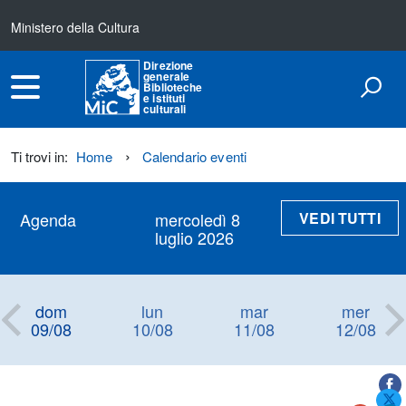
Ministero della Cultura
Direzione
generale
Biblioteche
e istituti
culturali
Ti trovi in:
Home
Calendario eventi
VEDI TUTTI
Agenda
mercoledì 8
luglio 2026
dom
lun
mar
mer
09/08
10/08
11/08
12/08
Titolo+CondividiSu
Titolo
CondividiSu