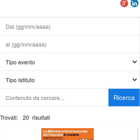
Dal
(gg/mm/aaaa)
al
(gg/mm/aaaa)
Tipo
evento
Tipo
Istituto
Ricerca
Contenuto
da
cercare...
Trovati: 20 risultati
È
necessario
correggere