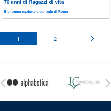
70 anni di Ragazzi di vita
Biblioteca nazionale centrale di Roma
1
2
???
paginati
Condividi
su: