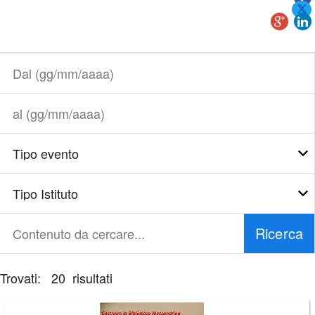
Dal
(gg/mm/aaaa)
al
(gg/mm/aaaa)
Tipo
evento
Tipo
Istituto
Ricerca
Contenuto
da
cercare...
Trovati: 20 risultati
È
necessario
correggere