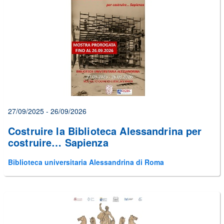
alcuni
errori
prima
di
poter
inviare
il
form
27/09/2025 - 26/09/2026
Costruire la Biblioteca Alessandrina per
costruire… Sapienza
Biblioteca universitaria Alessandrina di Roma