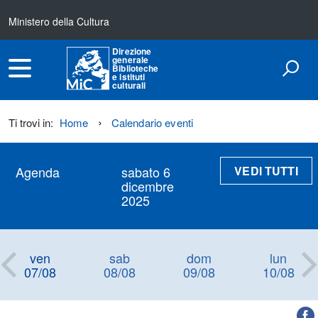
Ministero della Cultura
Direzione
generale
Biblioteche
e istituti
culturali
Ti trovi in:
Home
Calendario eventi
VEDI TUTTI
Agenda
sabato 6
dicembre
2025
ven
sab
dom
lun
07/08
08/08
09/08
10/08
Titolo+CondividiSu
Titolo
CondividiSu