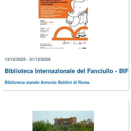
alcuni
errori
prima
di
poter
inviare
il
form
13/12/2025 - 31/12/2026
Biblioteca Internazionale del Fanciullo - BIF
Biblioteca statale Antonio Baldini di Roma