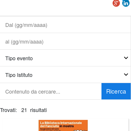
Dal
(gg/mm/aaaa)
al
(gg/mm/aaaa)
Tipo
evento
Tipo
Istituto
Ricerca
Contenuto
da
cercare...
Trovati: 21 risultati
È
necessario
correggere