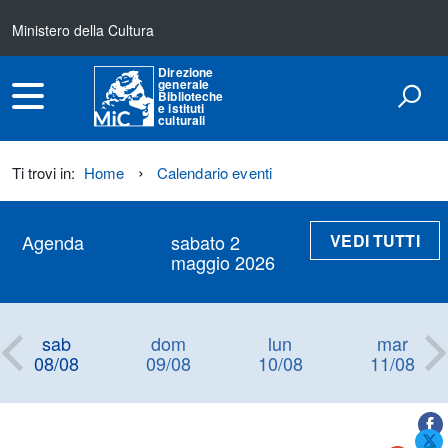
Ministero della Cultura
Direzione
generale
Biblioteche
e istituti
culturali
Ti trovi in:
Home
Calendario eventi
VEDI TUTTI
Agenda
sabato 2
maggio 2026
sab
dom
lun
mar
08/08
09/08
10/08
11/08
Titolo+CondividiSu
Titolo
CondividiSu