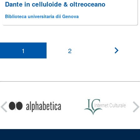
Dante in celluloide & oltreoceano
Biblioteca universitaria dìi Genova
1
2
???
paginati
Condividi
su: