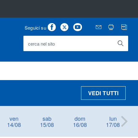
Facebook
Twitter
Youtube
Email
Stampa
PD
Seguici su
cerca nel sito
VEDI TUTTI
ven
sab
dom
lun
14/08
15/08
16/08
17/08