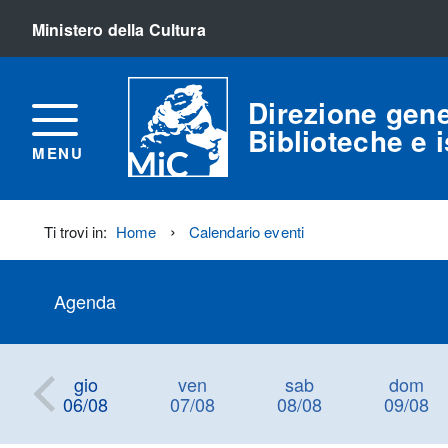
Ministero della Cultura
Direzione gene
Biblioteche e is
MENU
Ti trovi in:
Home
Calendario eventi
Agenda
gio
ven
sab
dom
06/08
07/08
08/08
09/08