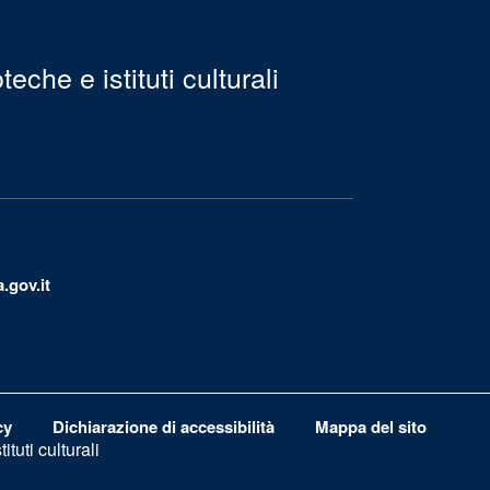
eche e istituti culturali
.gov.it
cy
Dichiarazione di accessibilità
Mappa del sito
tuti culturali