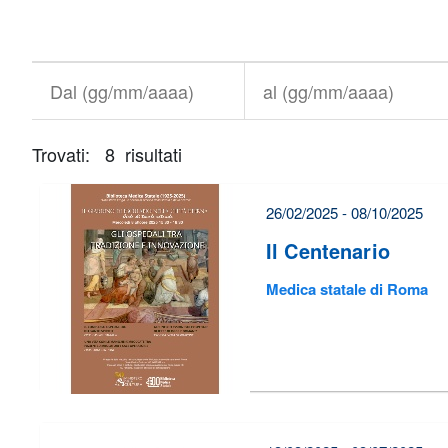
Titolo+CondividiSu
Titolo
CondividiSu
Dal
al
(gg/mm/aaaa)
(gg/mm/aaaa)
Trovati: 8 risultati
È
necessario
correggere
26/02/2025 - 08/10/2025
alcuni
Il Centenario
errori
Medica statale di Roma
prima
di
poter
inviare
il
form