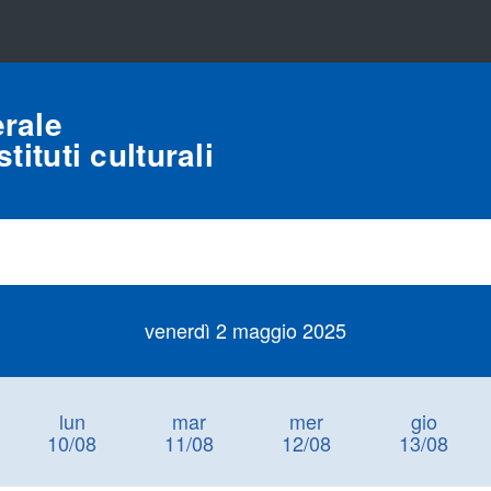
rale
tituti culturali
venerdì 2 maggio 2025
lun
mar
mer
gio
10/08
11/08
12/08
13/08