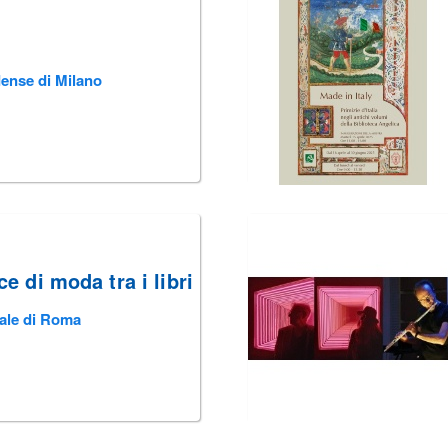
dense di Milano
cce di moda tra i libri
rale di Roma