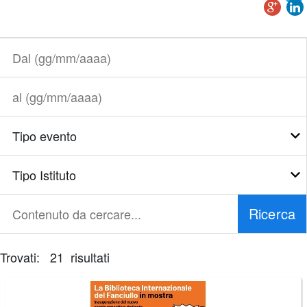
Dal
(gg/mm/aaaa)
al
(gg/mm/aaaa)
Tipo
evento
Tipo
Istituto
Ricerca
Contenuto
da
cercare...
Trovati: 21 risultati
È
necessario
correggere