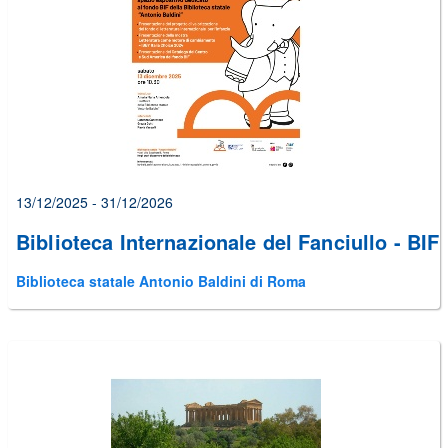
alcuni
errori
prima
di
poter
inviare
il
form
13/12/2025 - 31/12/2026
Biblioteca Internazionale del Fanciullo - BIF
Biblioteca statale Antonio Baldini di Roma