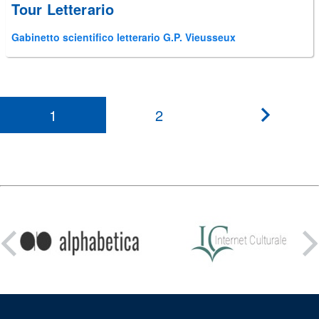
Tour Letterario
Gabinetto scientifico letterario G.P. Vieusseux
1
2
???
paginati
Condividi
su: