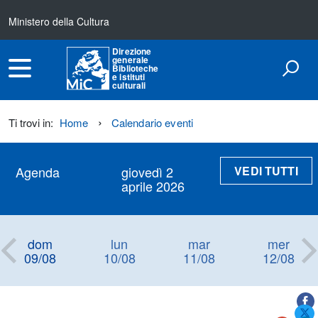
Ministero della Cultura
Direzione
generale
Biblioteche
e istituti
culturali
Ti trovi in:
Home
Calendario eventi
VEDI TUTTI
Agenda
giovedì 2
aprile 2026
dom
lun
mar
mer
09/08
10/08
11/08
12/08
Titolo+CondividiSu
Titolo
CondividiSu