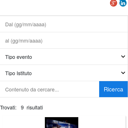
Dal
(gg/mm/aaaa)
al
(gg/mm/aaaa)
Tipo
evento
Tipo
Istituto
Ricerca
Contenuto
da
cercare...
Trovati: 9 risultati
È
necessario
correggere