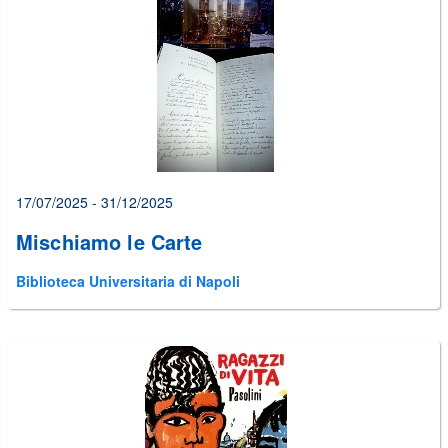
alcuni
errori
prima
di
poter
inviare
il
form
17/07/2025 - 31/12/2025
Mischiamo le Carte
Biblioteca Universitaria di Napoli