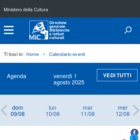
Ministero della Cultura
Direzione
generale
Biblioteche
e istituti
culturali
Ti trovi in:
Home
Calendario eventi
VEDI TUTTI
Agenda
venerdì 1
agosto 2025
dom
lun
mar
mer
09/08
10/08
11/08
12/08
Titolo+CondividiSu
Titolo
CondividiSu